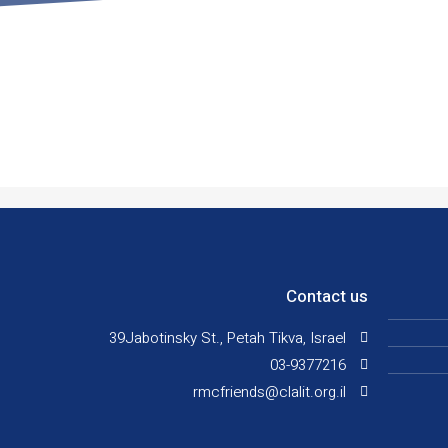
Contact us
39Jabotinsky St., Petah Tikva, Israel
03-9377216
rmcfriends@clalit.org.il