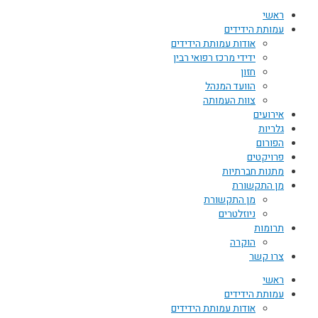
ראשי
עמותת הידידים
אודות עמותת הידידים
ידידי מרכז רפואי רבין
חזון
הוועד המנהל
צוות העמותה
אירועים
גלריות
הפורום
פרויקטים
מתנות חברתיות
מן התקשורת
מן התקשורת
ניוזלטרים
תרומות
הוקרה
צרו קשר
ראשי
עמותת הידידים
אודות עמותת הידידים