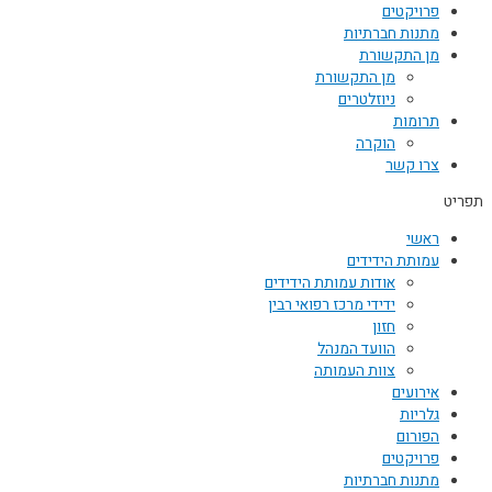
פרויקטים
מתנות חברתיות
מן התקשורת
מן התקשורת
ניוזלטרים
תרומות
הוקרה
צרו קשר
תפריט
ראשי
עמותת הידידים
אודות עמותת הידידים
ידידי מרכז רפואי רבין
חזון
הוועד המנהל
צוות העמותה
אירועים
גלריות
הפורום
פרויקטים
מתנות חברתיות