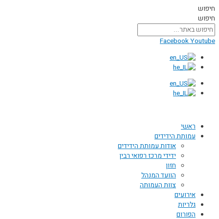
דילוג
חיפוש
לתוכן
חיפוש
Facebook
Youtube
ראשי
עמותת הידידים
אודות עמותת הידידים
ידידי מרכז רפואי רבין
חזון
הוועד המנהל
צוות העמותה
אירועים
גלריות
הפורום