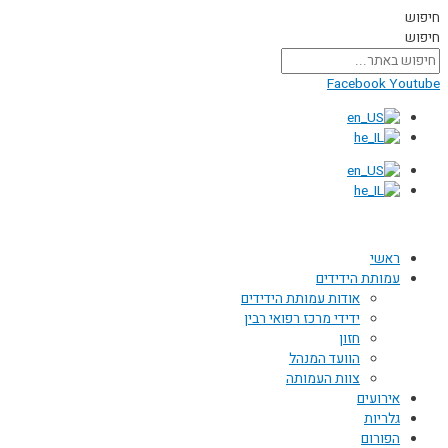
דילוג
חיפוש
לתוכן
חיפוש
Facebook
Youtube
ראשי
עמותת הידידים
אודות עמותת הידידים
ידידי מרכז רפואי רבין
חזון
הוועד המנהל
צוות העמותה
אירועים
גלריות
הפורום