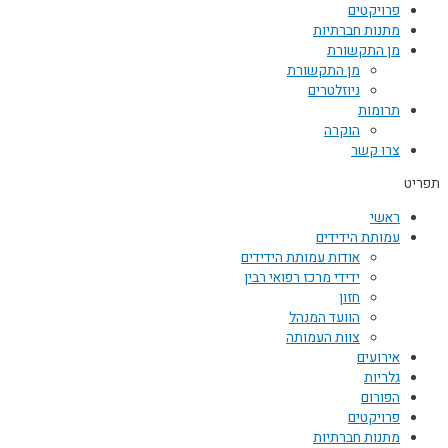
פרויקטים
מתנות חברתיות
מן התקשורת
מן התקשורת
ניוזלטרים
תרומות
הוקרה
צרו קשר
תפריט
ראשי
עמותת הידידים
אודות עמותת הידידים
ידידי מרכז רפואי רבין
חזון
הוועד המנהל
צוות העמותה
אירועים
גלריות
הפורום
פרויקטים
מתנות חברתיות