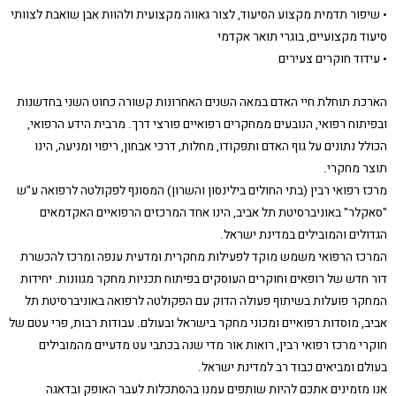
• שיפור תדמית מקצוע הסיעוד, לצור גאווה מקצועית ולהוות אבן שואבת לצוותי
סיעוד מקצועיים, בוגרי תואר אקדמי
• עידוד חוקרים צעירים
הארכת תוחלת חיי האדם במאה השנים האחרונות קשורה כחוט השני בחדשנות
ובפיתוח רפואי, הנובעים ממחקרים רפואיים פורצי דרך. מרבית הידע הרפואי,
הכולל נתונים על גוף האדם ותפקודו, מחלות, דרכי אבחון, ריפוי ומניעה, הינו
תוצר מחקרי.
מרכז רפואי רבין (בתי החולים בילינסון והשרון) המסונף לפקולטה לרפואה ע"ש
"סאקלר" באוניברסיטת תל אביב, הינו אחד המרכזים הרפואיים האקדמאים
הגדולים והמובילים במדינת ישראל.
המרכז הרפואי משמש מוקד לפעילות מחקרית ומדעית ענפה ומרכז להכשרת
דור חדש של רופאים וחוקרים העוסקים בפיתוח תכניות מחקר מגוונות. יחידות
המחקר פועלות בשיתוף פעולה הדוק עם הפקולטה לרפואה באוניברסיטת תל
אביב, מוסדות רפואיים ומכוני מחקר בישראל ובעולם. עבודות רבות, פרי עטם של
חוקרי מרכז רפואי רבין, רואות אור מדי שנה בכתבי עט מדעיים מהמובילים
בעולם ומביאים כבוד רב למדינת ישראל.
אנו מזמינים אתכם להיות שותפים עמנו בהסתכלות לעבר האופק ובדאגה