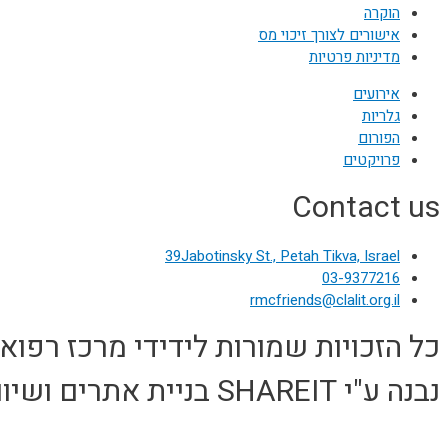
הוקרה
אישורים לצורך זיכוי מס
מדיניות פרטיות
אירועים
גלריות
הפורום
פרויקטים
Contact us
39Jabotinsky St., Petah Tikva, Israel
03-9377216
rmcfriends@clalit.org.il
כל הזכויות שמורות לידידי מרכז רפואי רבין 
נבנה ע"י SHAREIT בניית אתרים ושיווק דיגיטלי - shareit.co.il