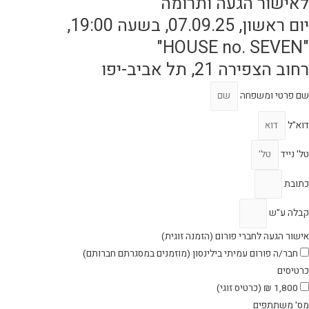
לאישור הגעה ותרומה
יום ראשון, 07.09.25, בשעה 19:00,
"HOUSE no. SEVEN"
רחוב הצפירה 21, תל אביב-יפו
שם פרטי ומשפחה
דוא"ל
טל' נייד
כתובת
קבלה ע"ש
אישור הגעה לחברי פורום (הזמנה זוגית)
חבר/ה פורום עמיתי בילינסון (מוזמנים במסגרתם חברותם)
כרטיסים
1,800 ₪ (כרטיס זוגי)
מס' משתתפים