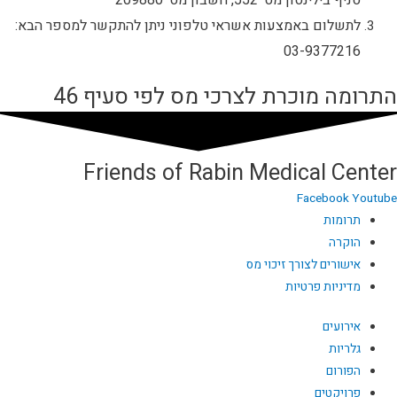
סניף בילינסון מס' 552, חשבון מס' 209880
לתשלום באמצעות אשראי טלפוני ניתן להתקשר למספר הבא:
03-9377216
התרומה‭ ‬מוכרת‭ ‬לצרכי‭ ‬מס‭ ‬לפי‭ ‬סעיף 46
Friends of Rabin Medical Center
Facebook
Youtube
תרומות
הוקרה
אישורים לצורך זיכוי מס
מדיניות פרטיות
אירועים
גלריות
הפורום
פרויקטים