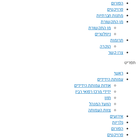
הפורום
פרויקטים
מתנות חברתיות
מן התקשורת
מן התקשורת
ניוזלטרים
תרומות
הוקרה
צרו קשר
תפריט
ראשי
עמותת הידידים
אודות עמותת הידידים
ידידי מרכז רפואי רבין
חזון
הוועד המנהל
צוות העמותה
אירועים
גלריות
הפורום
פרויקטים