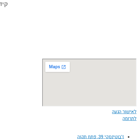
קיד
לאישור הגעה
לתרומה
ז’בוטינסקי 39, פתח תקוה