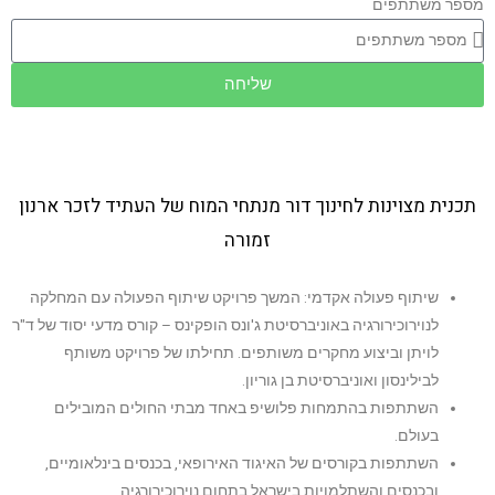
מספר משתתפים
שליחה
תכנית מצוינות לחינוך דור מנתחי המוח של העתיד לזכר ארנון
זמורה
שיתוף פעולה אקדמי: המשך פרויקט שיתוף הפעולה עם המחלקה
לנוירוכירורגיה באוניברסיטת ג'ונס הופקינס – קורס מדעי יסוד של ד"ר
לויתן וביצוע מחקרים משותפים. תחילתו של פרויקט משותף
לבילינסון ואוניברסיטת בן גוריון.
השתתפות בהתמחות פלושיפ באחד מבתי החולים המובילים
בעולם.
השתתפות בקורסים של האיגוד האירופאי, בכנסים בינלאומיים,
ובכנסים והשתלמויות בישראל בתחום נוירוכירורגיה.