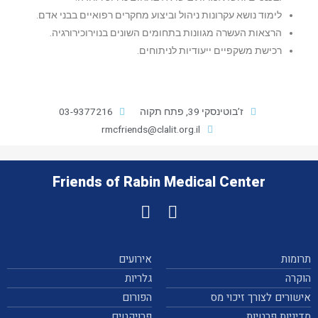
לימוד נושא עקרונות ניהול וביצוע מחקרים רפואיים בבני אדם.
הרצאות העשרה מגוונות בתחומים השונים בנוירוכירורגיה.
רכישת משקפיים ייעודיות לניתוחים.
ז’בוטינסקי 39, פתח תקוה
03-9377216
rmcfriends@clalit.org.il
Friends of Rabin Medical Center
תרומות
אירועים
הוקרה
גלריות
אישורים לצורך זיכוי מס
הפורום
מדיניות פרטיות
פרויקטים