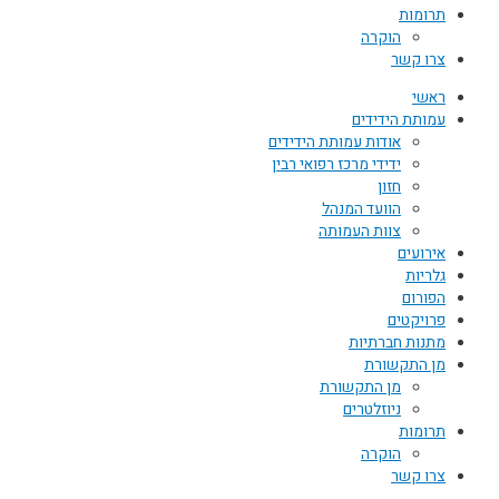
תרומות
הוקרה
צרו קשר
ראשי
עמותת הידידים
אודות עמותת הידידים
ידידי מרכז רפואי רבין
חזון
הוועד המנהל
צוות העמותה
אירועים
גלריות
הפורום
פרויקטים
מתנות חברתיות
מן התקשורת
מן התקשורת
ניוזלטרים
תרומות
הוקרה
צרו קשר