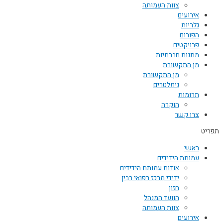
צוות העמותה
אירועים
גלריות
הפורום
פרויקטים
מתנות חברתיות
מן התקשורת
מן התקשורת
ניוזלטרים
תרומות
הוקרה
צרו קשר
תפריט
ראשי
עמותת הידידים
אודות עמותת הידידים
ידידי מרכז רפואי רבין
חזון
הוועד המנהל
צוות העמותה
אירועים