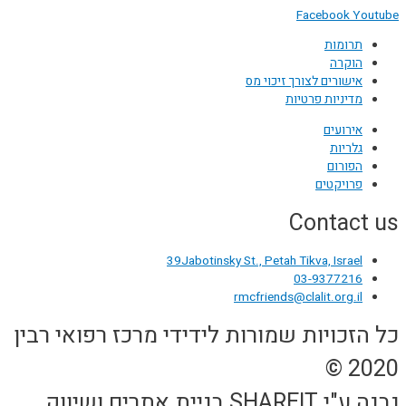
Facebook
Youtube
תרומות
הוקרה
אישורים לצורך זיכוי מס
מדיניות פרטיות
אירועים
גלריות
הפורום
פרויקטים
Contact us
39Jabotinsky St., Petah Tikva, Israel
03-9377216
rmcfriends@clalit.org.il
כל הזכויות שמורות לידידי מרכז רפואי רבין
2020 ©
נבנה ע"י SHAREIT בניית אתרים ושיווק