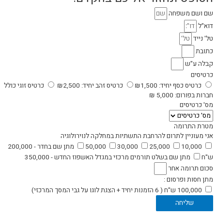
שם ושם משפחה
דוא"ל
טל' נייד
כתובת
קבלה ע"ש
כרטיסים
כרטיס כסף יחיד: ₪1,500
כרטיס זהב יחיד: ₪2,500
כרטיס זוגי כולל
חברות בפורום: 5,000 ₪
מס' כרטיסים
מטרת התרומה
אני מעוניין לתרום להרחבת התשתיות במחלקה לנוירולוגיה
10,000
25,000
30,000
50,000
מתן שם בחדר - 200,000
ש"ח
מתן שם בשלט תורמים מרכזי במגדל האשפוז החדש - 350,000
סכום תרומה אחר
מתן חסות ופרסום :
100,000 ש"ח ( 6 הזמנות יחיד + הצגת לוגו על גבי המסך המרכזי)
שליחה