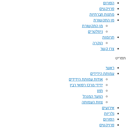
הפורום
פרויקטים
מתנות חברתיות
מן התקשורת
מן התקשורת
ניוזלטרים
תרומות
הוקרה
צרו קשר
תפריט
ראשי
עמותת הידידים
אודות עמותת הידידים
ידידי מרכז רפואי רבין
חזון
הוועד המנהל
צוות העמותה
אירועים
גלריות
הפורום
פרויקטים