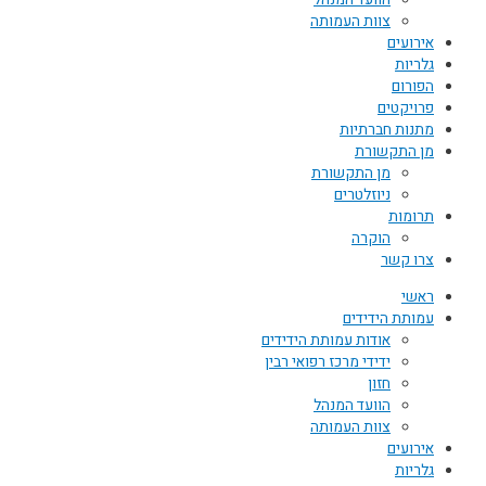
הוועד המנהל
צוות העמותה
אירועים
גלריות
הפורום
פרויקטים
מתנות חברתיות
מן התקשורת
מן התקשורת
ניוזלטרים
תרומות
הוקרה
צרו קשר
ראשי
עמותת הידידים
אודות עמותת הידידים
ידידי מרכז רפואי רבין
חזון
הוועד המנהל
צוות העמותה
אירועים
גלריות