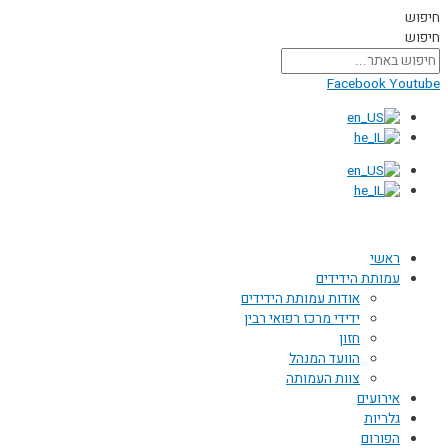
דילוג
חיפוש
לתוכן
חיפוש
Facebook
Youtube
ראשי
עמותת הידידים
אודות עמותת הידידים
ידידי מרכז רפואי רבין
חזון
הוועד המנהל
צוות העמותה
אירועים
גלריות
הפורום