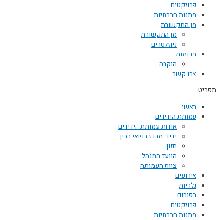
פרויקטים
מתנות חברתיות
מן התקשורת
מן התקשורת
ניוזלטרים
תרומות
הוקרה
צרו קשר
תפריט
ראשי
עמותת הידידים
אודות עמותת הידידים
ידידי מרכז רפואי רבין
חזון
הוועד המנהל
צוות העמותה
אירועים
גלריות
הפורום
פרויקטים
מתנות חברתיות