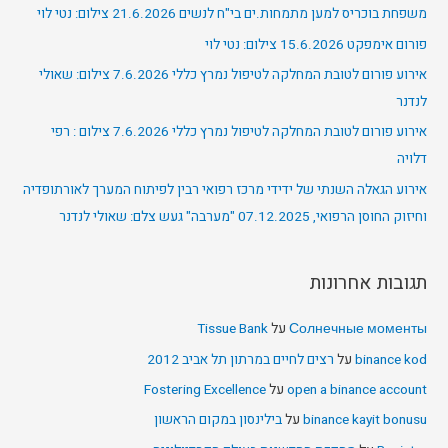
משפחת בוכריס למען מתמחות.ים בי"ח לנשים 21.6.2026 צילום: נטי לוי
פורום אימפקט 15.6.2026 צילום: נטי לוי
אירוע פורום לטובת המחלקה לטיפול נמרץ כללי 7.6.2026 צילום: שאולי
לנדנר
אירוע פורום לטובת המחלקה לטיפול נמרץ כללי 7.6.2026 צילום : רפי
דלויה
אירוע הגאלה השנתי של ידידי מרכז רפואי רבין לפיתוח המערך לאורתופדיה
וחיזוק החוסן הרפואי, 07.12.2025 "מערבה" געש צלם: שאולי לנדנר
תגובות אחרונות
Солнечные моменты
על
Tissue Bank
binance kod
על
רצים לחיים במרתון תל אביב 2012
open a binance account
על
Fostering Excellence
binance kayit bonusu
על
בילינסון במקום הראשון