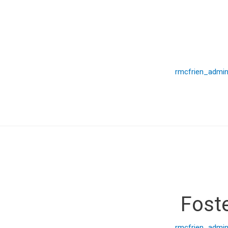
rmcfrien_admi
Foste
rmcfrien_admi