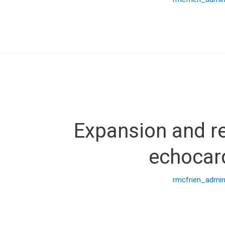
Expansion and re
echocard
rmcfrien_admi