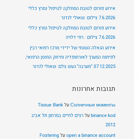
אירוע פורום לטובת המחלקה לטיפול נמרץ כללי
7.6.2026 צילום: שאולי לנדנר
אירוע פורום לטובת המחלקה לטיפול נמרץ כללי
7.6.2026 צילום : רפי דלויה
אירוע הגאלה השנתי של ידידי מרכז רפואי רבין
לפיתוח המערך לאורתופדיה וחיזוק החוסן הרפואי,
07.12.2025 "מערבה" געש צלם: שאולי לנדנר
תגובות אחרונות
Солнечные моменты
על
Tissue Bank
binance kod
על
רצים לחיים במרתון תל אביב
2012
open a binance account
על
Fostering