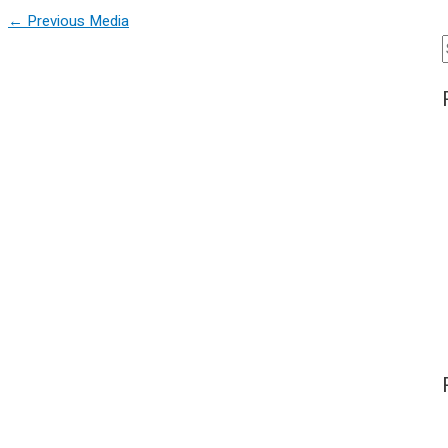
Post
←
Previous Media
navigation
f