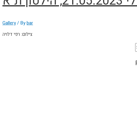
טון ת"א
Gallery
/ By
bar
צילום: רפי דלויה
f