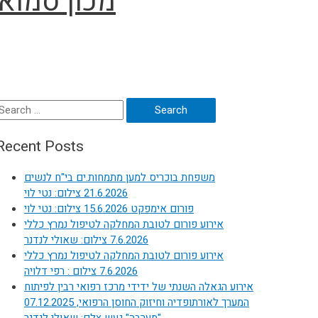
מכון סמואלי 21.05.2023, היל
Search
or:
Recent Posts
משפחת בוכריס למען מתמחות.ים בי"ח לנשים
21.6.2026 צילום: נטי לוי
פורום אימפקט 15.6.2026 צילום: נטי לוי
אירוע פורום לטובת המחלקה לטיפול נמרץ כללי
7.6.2026 צילום: שאולי לנדנר
אירוע פורום לטובת המחלקה לטיפול נמרץ כללי
7.6.2026 צילום : רפי דלויה
אירוע הגאלה השנתי של ידידי מרכז רפואי רבין לפיתוח
המערך לאורתופדיה וחיזוק החוסן הרפואי, 07.12.2025
"מערבה" געש צלם: שאולי לנדנר