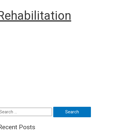
ehabilitation
Search
or:
Recent Posts