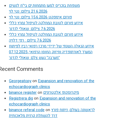
משפחת בוכריס למען מתמחות.ים בי"ח לנשים
21.6.2026 צילום: נטי לוי
פורום אימפקט 15.6.2026 צילום: נטי לוי
אירוע פורום לטובת המחלקה לטיפול נמרץ כללי
7.6.2026 צילום: שאולי לנדנר
אירוע פורום לטובת המחלקה לטיפול נמרץ כללי
7.6.2026 צילום : רפי דלויה
אירוע הגאלה השנתי של ידידי מרכז רפואי רבין לפיתוח
המערך לאורתופדיה וחיזוק החוסן הרפואי, 07.12.2025
"מערבה" געש צלם: שאולי לנדנר
Recent Comments
Georgeatopy
on
Expansion and renovation of the
echocardiograph clinics
binance register
on
מיקרוסקופ אלקטרונים
Registrera dig
on
Expansion and renovation of the
echocardiograph clinics
binance referal code
on
לראשונה בעולם, ניתוח פורץ
דרך להשתלת קרנית מלאכותית