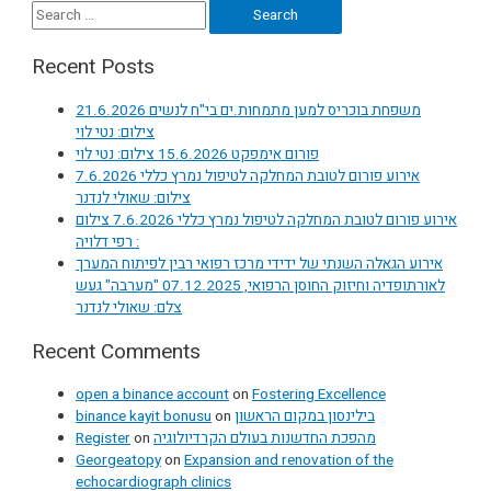
navigation
Search
for:
Recent Posts
משפחת בוכריס למען מתמחות.ים בי"ח לנשים 21.6.2026
צילום: נטי לוי
פורום אימפקט 15.6.2026 צילום: נטי לוי
אירוע פורום לטובת המחלקה לטיפול נמרץ כללי 7.6.2026
צילום: שאולי לנדנר
אירוע פורום לטובת המחלקה לטיפול נמרץ כללי 7.6.2026 צילום
: רפי דלויה
אירוע הגאלה השנתי של ידידי מרכז רפואי רבין לפיתוח המערך
לאורתופדיה וחיזוק החוסן הרפואי, 07.12.2025 "מערבה" געש
צלם: שאולי לנדנר
Recent Comments
open a binance account
on
Fostering Excellence
binance kayit bonusu
on
בילינסון במקום הראשון
Register
on
מהפכת החדשנות בעולם הקרדיולוגיה
Georgeatopy
on
Expansion and renovation of the
echocardiograph clinics