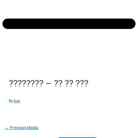
???????? – ?? ?? ???
By
bar
Post
←
Previous Media