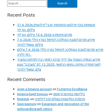
navigation
Search
for:
Recent Posts
משפחת בוכריס למען מתמחות.ים בי"ח לנשים 21.6.2026
צילום: נטי לוי
פורום אימפקט 15.6.2026 צילום: נטי לוי
אירוע פורום לטובת המחלקה לטיפול נמרץ כללי 7.6.2026
צילום: שאולי לנדנר
אירוע פורום לטובת המחלקה לטיפול נמרץ כללי 7.6.2026 צילום
: רפי דלויה
אירוע הגאלה השנתי של ידידי מרכז רפואי רבין לפיתוח המערך
לאורתופדיה וחיזוק החוסן הרפואי, 07.12.2025 "מערבה" געש
צלם: שאולי לנדנר
Recent Comments
open a binance account
on
Fostering Excellence
binance kayit bonusu
on
בילינסון במקום הראשון
Register
on
מהפכת החדשנות בעולם הקרדיולוגיה
Georgeatopy
on
Expansion and renovation of the
echocardiograph clinics